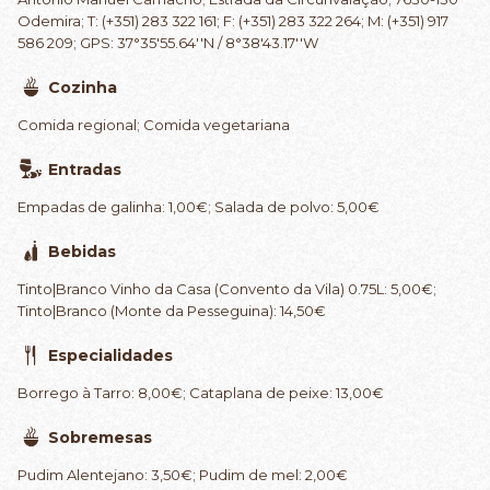
Odemira; T: (+351) 283 322 161; F: (+351) 283 322 264; M: (+351) 917
586 209; GPS: 37°35'55.64''N / 8°38'43.17''W
Cozinha
Comida regional; Comida vegetariana
Entradas
Empadas de galinha: 1,00€; Salada de polvo: 5,00€
Bebidas
Tinto|Branco Vinho da Casa (Convento da Vila) 0.75L: 5,00€;
Tinto|Branco (Monte da Pesseguina): 14,50€
Especialidades
Borrego à Tarro: 8,00€; Cataplana de peixe: 13,00€
Sobremesas
Pudim Alentejano: 3,50€; Pudim de mel: 2,00€