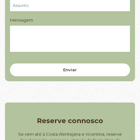
Mensagem
Reserve connosco
Se vem até à Costa Alentejana e Vicentina, reserve