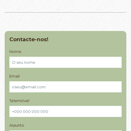
Contacte-nos!
Nome
Email
Telemóvel
Assunto