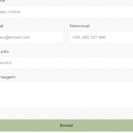
me
il
Telemóvel
unto
nsagem