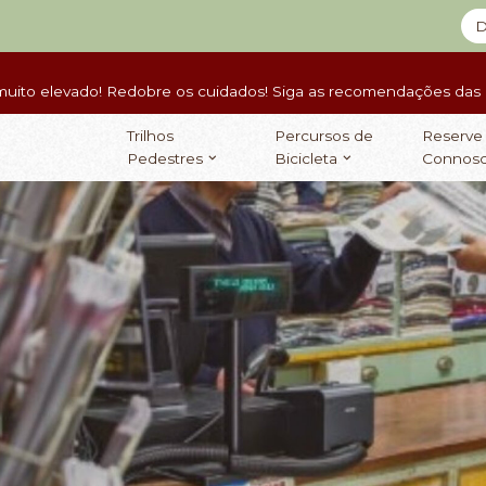
D
muito elevado! Redobre os cuidados! Siga as recomendações das a
Trilhos
Percursos de
Reserve
Pedestres
Bicicleta
Connos