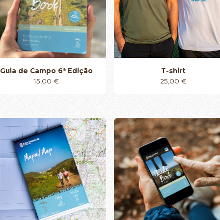
Guia de Campo 6ª Edição
T-shirt
15,00
€
25,00
€