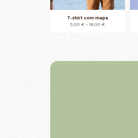
T-shirt com mapa
Price
5,00
€
–
18,00
€
range:
5,00 €
through
18,00 €