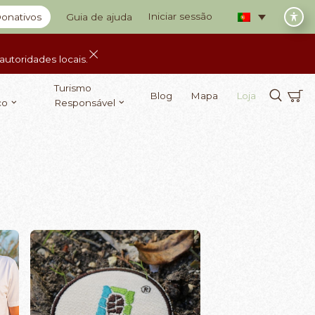
Iniciar sessão
onativos
Guia de ajuda
utoridades locais.
Turismo
Blog
Mapa
Loja
co
Responsável