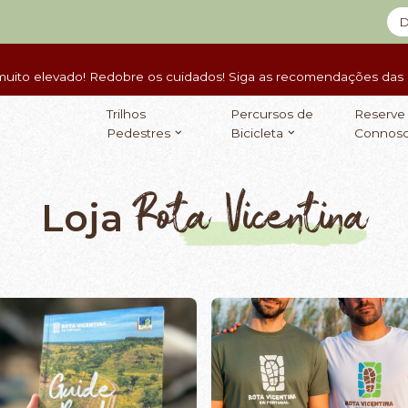
D
muito elevado! Redobre os cuidados! Siga as recomendações das a
Trilhos
Percursos de
Reserve
Pedestres
Bicicleta
Connos
Rota Vicentina
Loja