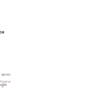
808
 apoio: