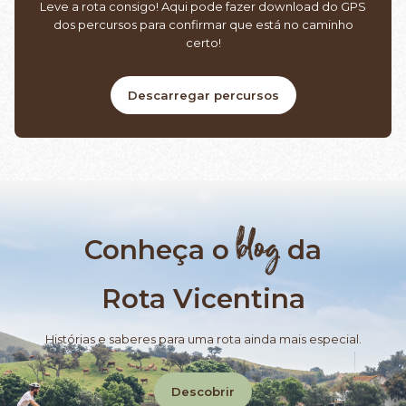
Leve a rota consigo! Aqui pode fazer download do GPS
dos percursos para confirmar que está no caminho
certo!
Descarregar percursos
blog
Conheça o
da
Rota Vicentina
Histórias e saberes para uma rota ainda mais especial.
Descobrir