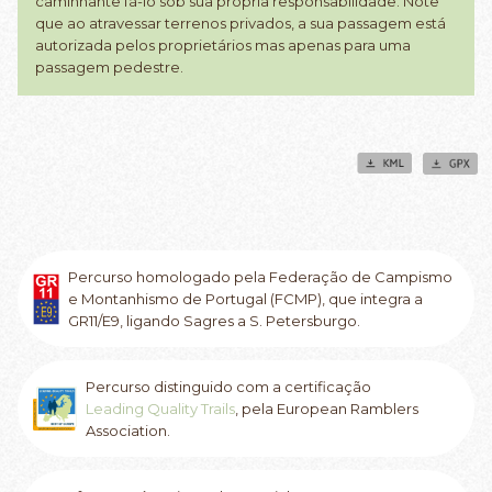
caminhante fá-lo sob sua própria responsabilidade. Note
que ao atravessar terrenos privados, a sua passagem está
autorizada pelos proprietários mas apenas para uma
passagem pedestre.
Percurso homologado pela Federação de Campismo
e Montanhismo de Portugal (FCMP), que integra a
GR11/E9, ligando Sagres a S. Petersburgo.
Percurso distinguido com a certificação
Leading Quality Trails
, pela European Ramblers
Association.