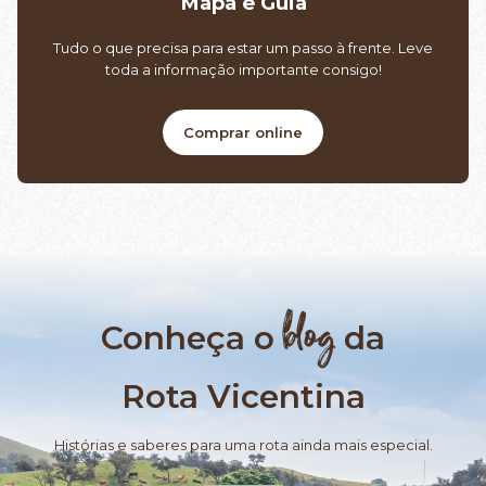
Mapa e Guia
Tudo o que precisa para estar um passo à frente. Leve
toda a informação importante consigo!
Comprar online
blog
Conheça o
da
Rota Vicentina
Histórias e saberes para uma rota ainda mais especial.