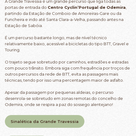
A Grande Travessia é um grande percurso que liga todas as
portas de entrada do
Centro Cyclin’Portugal de Odemira
,
partindo da Estação de Comboio de Amoreiras-Gare ou da
Funcheira e indo até Santa Clara-a-Velha, passando antes na
Estação de Sabóia.
É um percurso bastante longo, mas de nível técnico
relativamente baixo, acessível a bicicletas do tipo BTT, Gravel e
Touring.
O trajeto segue sobretudo por caminhos, estradões e estradas
com pouco trânsito. Embora siga com frequência por troços de
outros percursos da rede de BTT, evita as passagens mais
técnicas, tendo por isso uma percentagem maior de asfalto.
Apesar da passagem por pequenas aldeias, o percurso
desenrola-se sobretudo em zonas remotas do concelho de
Odemira, onde se respira a paz do sossego alentejano!
Sinalética da Grande Travessia