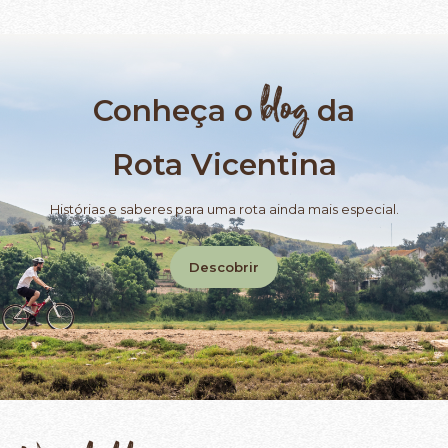
blog
Conheça o
da
Rota Vicentina
Histórias e saberes para uma rota ainda mais especial.
Descobrir