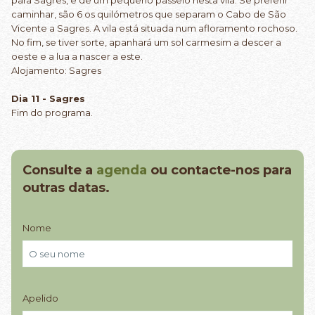
para Sagres, e dê um pequeno passeio nesta vila. Se preferir
caminhar, são 6 os quilómetros que separam o Cabo de São
Vicente a Sagres. A vila está situada num afloramento rochoso.
No fim, se tiver sorte, apanhará um sol carmesim a descer a
oeste e a lua a nascer a este.
Alojamento: Sagres
Dia 11 - Sagres
Fim do programa.
Consulte a
agenda
ou contacte-nos para
outras datas.
Nome
Apelido