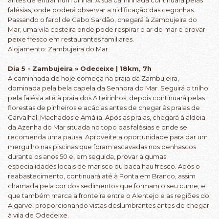
antes de entrar num pinhal. A sua caminhada continuará pelas
falésias, onde poderá observar a nidificação das cegonhas.
Passando o farol de Cabo Sardão, chegará à Zambujeira do
Mar, uma vila costeira onde pode respirar o ar do mar e provar
peixe fresco em restaurantes familiares.
Alojamento: Zambujeira do Mar
Dia 5 - Zambujeira » Odeceixe | 18km, 7h
A caminhada de hoje começa na praia da Zambujeira,
dominada pela bela capela da Senhora do Mar. Seguirá o trilho
pela falésia até à praia dos Alteirinhos, depois continuará pelas
florestas de pinheiros e acácias antes de chegar às praias de
Carvalhal, Machados e Amália. Após as praias, chegará à aldeia
da Azenha do Mar situada no topo das falésias e onde se
recomenda uma pausa. Aproveite a oportunidade para dar um
mergulho nas piscinas que foram escavadas nos penhascos
durante os anos 50 e, em seguida, provar algumas
especialidades locais de marisco ou bacalhau fresco. Após o
reabastecimento, continuará até à Ponta em Branco, assim
chamada pela cor dos sedimentos que formam o seu cume, e
que também marca a fronteira entre o Alentejo e as regiões do
Algarve, proporcionando vistas deslumbrantes antes de chegar
à vila de Odeceixe.