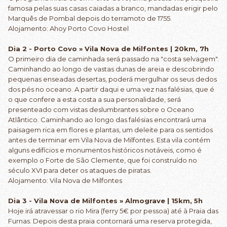
famosa pelas suas casas caiadas a branco, mandadas erigir pelo
Marquês de Pombal depois do terramoto de 1755.
Alojamento: Ahoy Porto Covo Hostel
Dia 2 - Porto Covo » Vila Nova de Milfontes | 20km, 7h
O primeiro dia de caminhada será passado na "costa selvagem".
Caminhando ao longo de vastas dunas de areia e descobrindo
pequenas enseadas desertas, poderá mergulhar os seus dedos
dos pés no oceano. A partir daqui e uma vez nas falésias, que é
o que confere a esta costa a sua personalidade, será
presenteado com vistas deslumbrantes sobre o Oceano
Atlântico. Caminhando ao longo das falésias encontrará uma
paisagem rica em flores e plantas, um deleite para os sentidos
antes de terminar em Vila Nova de Milfontes. Esta vila contém
alguns edifícios e monumentos históricos notáveis, como é
exemplo o Forte de São Clemente, que foi construído no
século XVI para deter os ataques de piratas.
Alojamento: Vila Nova de Milfontes
Dia 3 - Vila Nova de Milfontes » Almograve | 15km, 5h
Hoje irá atravessar o rio Mira (ferry 5€ por pessoa) até à Praia das
Furnas. Depois desta praia contornará uma reserva protegida,