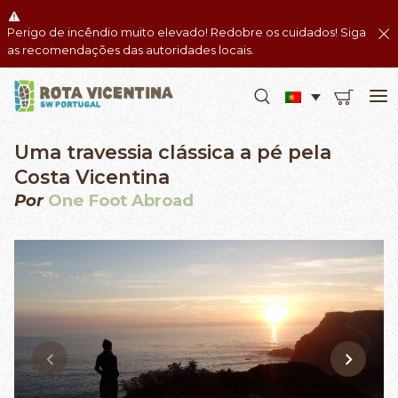
Perigo de incêndio muito elevado! Redobre os cuidados! Siga
as recomendações das autoridades locais.
Uma travessia clássica a pé pela
Costa Vicentina
Por
One Foot Abroad