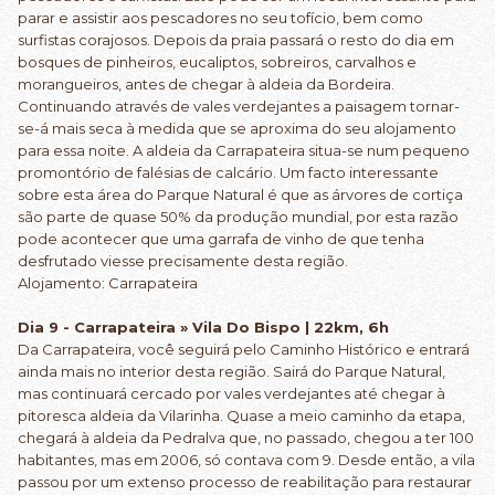
parar e assistir aos pescadores no seu tofício, bem como
surfistas corajosos. Depois da praia passará o resto do dia em
bosques de pinheiros, eucaliptos, sobreiros, carvalhos e
morangueiros, antes de chegar à aldeia da Bordeira.
Continuando através de vales verdejantes a paisagem tornar-
se-á mais seca à medida que se aproxima do seu alojamento
para essa noite. A aldeia da Carrapateira situa-se num pequeno
promontório de falésias de calcário. Um facto interessante
sobre esta área do Parque Natural é que as árvores de cortiça
são parte de quase 50% da produção mundial, por esta razão
pode acontecer que uma garrafa de vinho de que tenha
desfrutado viesse precisamente desta região.
Alojamento: Carrapateira
Dia 9 - Carrapateira » Vila Do Bispo | 22km, 6h
Da Carrapateira, você seguirá pelo Caminho Histórico e entrará
ainda mais no interior desta região. Sairá do Parque Natural,
mas continuará cercado por vales verdejantes até chegar à
pitoresca aldeia da Vilarinha. Quase a meio caminho da etapa,
chegará à aldeia da Pedralva que, no passado, chegou a ter 100
habitantes, mas em 2006, só contava com 9. Desde então, a vila
passou por um extenso processo de reabilitação para restaurar