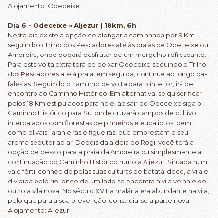
Alojamento: Odeceixe
Dia 6 - Odeceixe » Aljezur | 18km, 6h
Neste dia existe a opção de alongar a caminhada por 9 Km
seguindo o Trilho dos Pescadores até às praias de Odeceixe ou
Amoreira, onde poderá desfrutar de um mergulho refrescante.
Para esta volta extra terá de deixar Odeceixe seguindo o Trilho
dos Pescadores até à praia, em seguida, continue ao longo das
falésias. Seguindo o caminho de volta para o interior, irá de
encontro ao Caminho Histórico. Em alternativa, se quiser ficar
pelos 18 Km estipulados para hoje, ao sair de Odeceixe siga o
Caminho Histórico para Sul onde cruzará campos de cultivo
intercalados com florestas de pinheiros e eucaliptos, bem
como olivais, laranjeiras e figueiras, que emprestam o seu
aroma sedutor ao ar. Depois da aldeia do Rogil você terá a
opção de desvio para a praia da Amoreira ou simplesmente a
continuação do Caminho Histórico rumo a Aljezur. Situada num
vale fértil conhecido pelas suas culturas de batata-doce, a vila é
dividida pelo rio, onde de um lado se encontra a vila velha e do
outro a vila nova. No século XVIII a malária era abundante na vila,
pelo que para a sua prevenção, construiu-se a parte nova.
Alojamento: Aljezur