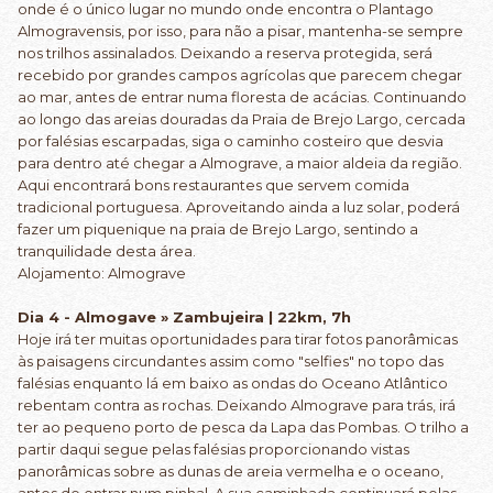
onde é o único lugar no mundo onde encontra o Plantago
Almogravensis, por isso, para não a pisar, mantenha-se sempre
nos trilhos assinalados. Deixando a reserva protegida, será
recebido por grandes campos agrícolas que parecem chegar
ao mar, antes de entrar numa floresta de acácias. Continuando
ao longo das areias douradas da Praia de Brejo Largo, cercada
por falésias escarpadas, siga o caminho costeiro que desvia
para dentro até chegar a Almograve, a maior aldeia da região.
Aqui encontrará bons restaurantes que servem comida
tradicional portuguesa. Aproveitando ainda a luz solar, poderá
fazer um piquenique na praia de Brejo Largo, sentindo a
tranquilidade desta área.
Alojamento: Almograve
Dia 4 - Almogave » Zambujeira | 22km, 7h
Hoje irá ter muitas oportunidades para tirar fotos panorâmicas
às paisagens circundantes assim como "selfies" no topo das
falésias enquanto lá em baixo as ondas do Oceano Atlântico
rebentam contra as rochas. Deixando Almograve para trás, irá
ter ao pequeno porto de pesca da Lapa das Pombas. O trilho a
partir daqui segue pelas falésias proporcionando vistas
panorâmicas sobre as dunas de areia vermelha e o oceano,