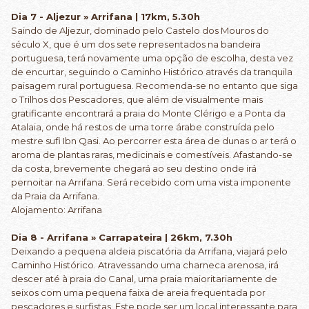
Dia 7 - Aljezur » Arrifana | 17km, 5.30h
Saindo de Aljezur, dominado pelo Castelo dos Mouros do
século X, que é um dos sete representados na bandeira
portuguesa, terá novamente uma opção de escolha, desta vez
de encurtar, seguindo o Caminho Histórico através da tranquila
paisagem rural portuguesa. Recomenda-se no entanto que siga
o Trilhos dos Pescadores, que além de visualmente mais
gratificante encontrará a praia do Monte Clérigo e a Ponta da
Atalaia, onde há restos de uma torre árabe construída pelo
mestre sufi Ibn Qasi. Ao percorrer esta área de dunas o ar terá o
aroma de plantas raras, medicinais e comestíveis. Afastando-se
da costa, brevemente chegará ao seu destino onde irá
pernoitar na Arrifana. Será recebido com uma vista imponente
da Praia da Arrifana.
Alojamento: Arrifana
Dia 8 - Arrifana » Carrapateira | 26km, 7.30h
Deixando a pequena aldeia piscatória da Arrifana, viajará pelo
Caminho Histórico. Atravessando uma charneca arenosa, irá
descer até à praia do Canal, uma praia maioritariamente de
seixos com uma pequena faixa de areia frequentada por
pescadores e surfistas. Este pode ser um local interessante para