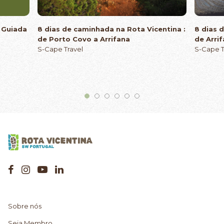
a Guiada
8 dias de caminhada na Rota Vicentina :
8 dias 
de Porto Covo a Arrifana
de Arri
S-Cape Travel
S-Cape T
Sobre nós
Seja Membro