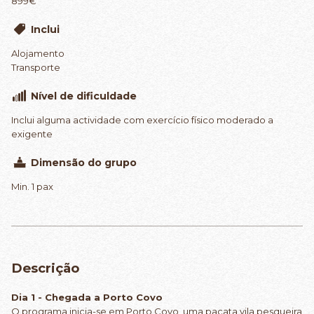
899€
Inclui
Alojamento
Transporte
Nível de dificuldade
Inclui alguma actividade com exercício físico moderado a
exigente
Dimensão do grupo
Min. 1 pax
Descrição
Dia 1 - Chegada a Porto Covo
O programa inicia-se em Porto Covo, uma pacata vila pesqueira