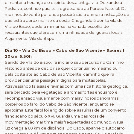
e manter a herança e o espírito desta antiga vila. Deixando a
Pedralva, continue para sul, regressando ao Parque Natural. Os
moinhos de vento por onde passará são a primeira indicação de
que está a aproximar-se da costa. Chegando à bonita vila de
Vila do Bispo, poderá mimar-se na variada escolha de
restaurantes que oferecem uma infinidade de iguarias locais.
Alojamento: Vila do Bispo
Dia 10 - Vila Do Bispo » Cabo de São Vicente – Sagres |
20km, 5.30h
Saindo de Vila do Bispo, irá iniciar o seu percurso no Caminho
Histórico antes de decidir se quer continuar no mesmo ou ir
pela costa até ao Cabo de São Vicente, caminho que irá
providenciar uma paisagem digna para muitas telas.
Atravessando falésias e ravinas com uma rica história geológica,
será cercado pela vegetação e aromas fortes enquanto é
recompensado visualmente com maravilhosos panoramas
costeiros do farol do Cabo de São Vicente, enquanto se
aproxima. Este farol foi erigido sobre as ruínas de um convento
franciscano do século XVI. Guarda uma das rotas de
movimentação marítima mais frequentadas do mundo. A sua
luz chega a 60 km de distância. Do Cabo, apanhe o autocarro