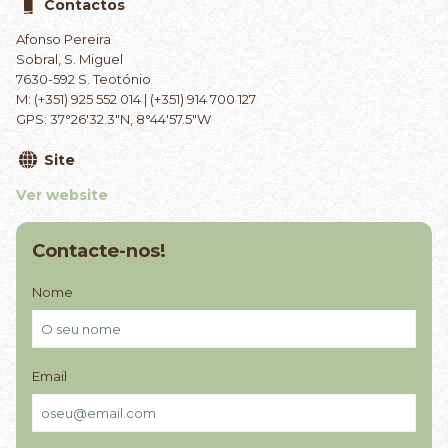
Contactos
Afonso Pereira
Sobral, S. Miguel
7630-592 S. Teotónio
M: (+351) 925 552 014 | (+351) 914 700 127
GPS: 37°26'32.3"N, 8°44'57.5"W
Site
Ver website
Contacte-nos!
Nome
Email