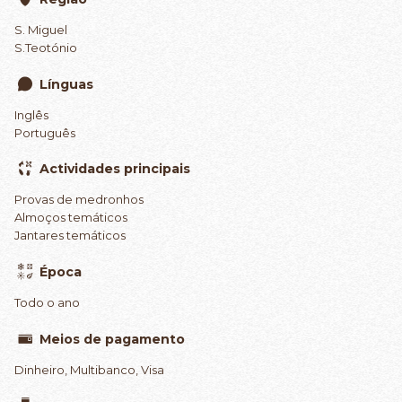
S. Miguel
S.Teotónio
Línguas
Inglês
Português
Actividades principais
Provas de medronhos
Almoços temáticos
Jantares temáticos
Época
Todo o ano
Meios de pagamento
Dinheiro, Multibanco, Visa