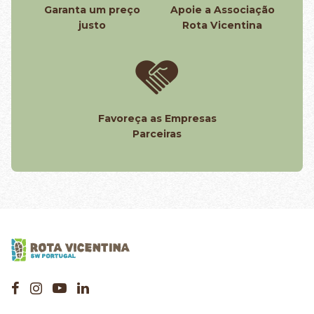
Garanta um preço
Apoie a Associação
justo
Rota Vicentina
Favoreça as Empresas
Parceiras