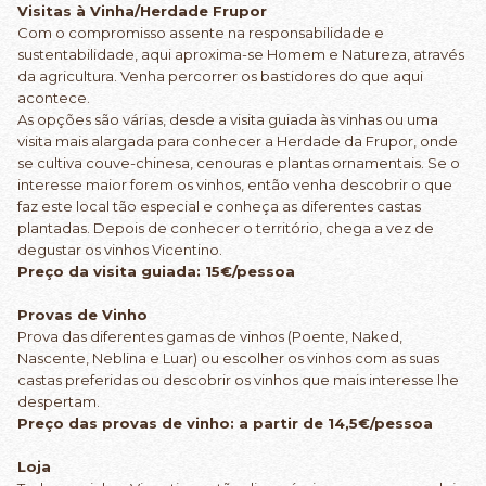
Visitas à Vinha/Herdade Frupor
Com o compromisso assente na responsabilidade e
sustentabilidade, aqui aproxima-se Homem e Natureza, através
da agricultura. Venha percorrer os bastidores do que aqui
acontece.
As opções são várias, desde a visita guiada às vinhas ou uma
visita mais alargada para conhecer a Herdade da Frupor, onde
se cultiva couve-chinesa, cenouras e plantas ornamentais. Se o
interesse maior forem os vinhos, então venha descobrir o que
faz este local tão especial e conheça as diferentes castas
plantadas. Depois de conhecer o território, chega a vez de
degustar os vinhos Vicentino.
Preço da visita guiada: 15€/pessoa
Provas de Vinho
Prova das diferentes gamas de vinhos (Poente, Naked,
Nascente, Neblina e Luar) ou escolher os vinhos com as suas
castas preferidas ou descobrir os vinhos que mais interesse lhe
despertam.
Preço das provas de vinho: a partir de 14,5€/pessoa
Loja