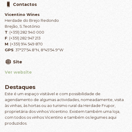
Contactos
Vicentino Wines
Herdade do Brejo Redondo
Brejão, S.Teotónio
T
: (+351) 282 940 000
F
: (+351) 282 947 213
M
: (+351) 914 549 870
GPS
: 37°27'54.8"N, 8°45'54.9"W
Site
Ver website
Destaques
Este é um espaço visitável e com possibilidade de
agendamento de algumas actividades, nomeadamente, visita
às vinhas, às hortas ou ao turismo rural da Herdade Frupor,
proprietária dos vinhos Vicentino. Existem também uma loja,
com todos os vinhos Vicentino e também os legumes aqui
produzidos.