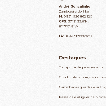
André Gonçalinho
Zambujeira do Mar
M:
(+351) 926 862 120
GPS:
37°31'35.6"N,
8°47'01.8"W
Lic
: RNAAT 723/2017
Destaques
Transporte de pessoas e bag
Guia turístico: preço sob con
Caminhadas guiadas e auto-g
Passeios e aluguer de biciclet