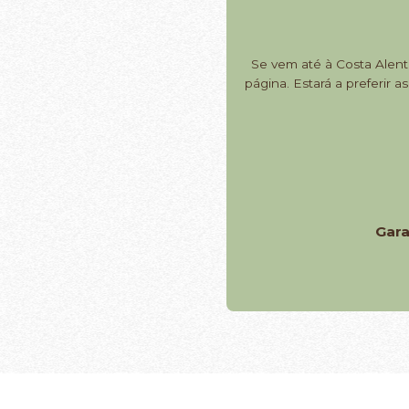
Se vem até à Costa Alent
página. Estará a preferir
Gar