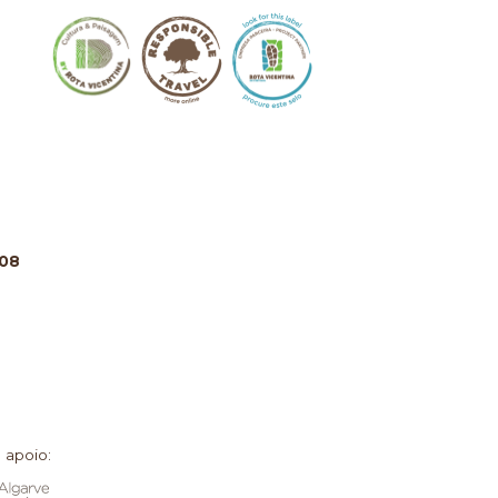
808
 apoio: