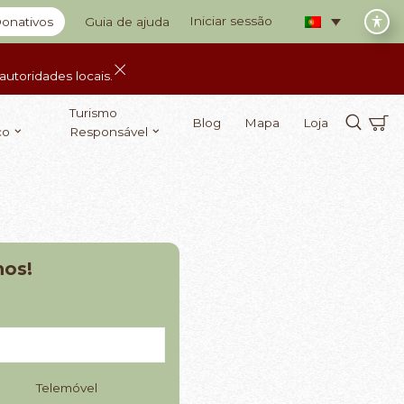
Iniciar sessão
onativos
Guia de ajuda
utoridades locais.
Turismo
Blog
Mapa
Loja
co
Responsável
nos!
Telemóvel