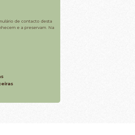
mulário de contacto desta
conhecem e a preservam. Na
as
eiras