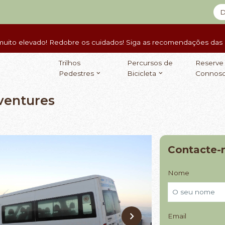
D
muito elevado! Redobre os cuidados! Siga as recomendações das a
Trilhos
Percursos de
Reserve
Pedestres
Bicicleta
Connos
ventures
Contacte-
Nome
Email