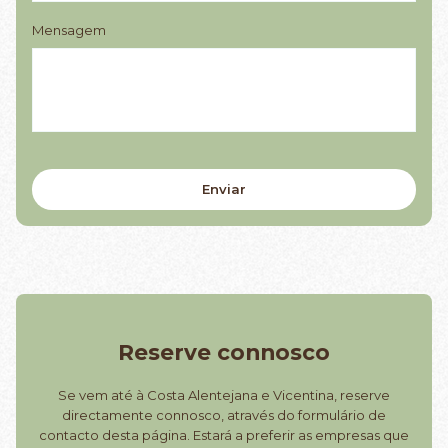
Mensagem
Reserve connosco
Se vem até à Costa Alentejana e Vicentina, reserve
directamente connosco, através do formulário de
contacto desta página. Estará a preferir as empresas que