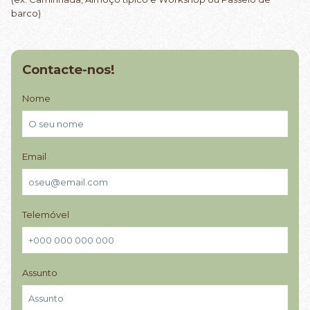
barco)
Contacte-nos!
Nome
Email
Telemóvel
Assunto