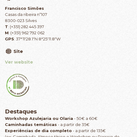
Francisco Simões
Casas da ribeira nº107
8300-023 Silves
T
: (+351) 282 445 397
M
: (+351) 962 792 062
GPS
: 37°11'28.1"N 8°25'11.8"W
Site
Ver website
Destaques
Workshop Azulejaria ou Olaria
- 50€ a 60€
Caminhadas temáticas
- a partir de 35€
Experiências de dia completo
- a partir de 135€
(ex: Caminhada, Almoço típico e Workshop ou Passeio de