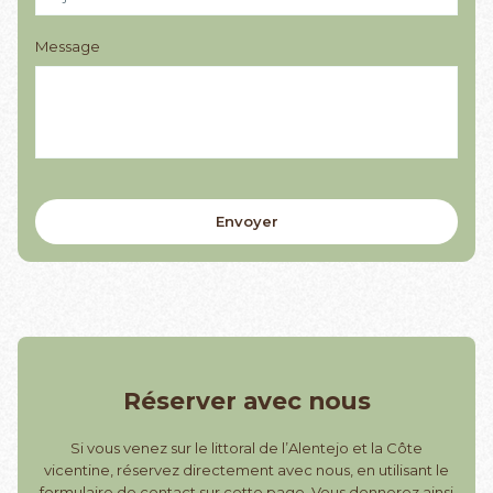
Message
Réserver avec nous
Si vous venez sur le littoral de l’Alentejo et la Côte
vicentine, réservez directement avec nous, en utilisant le
formulaire de contact sur cette page. Vous donnerez ainsi