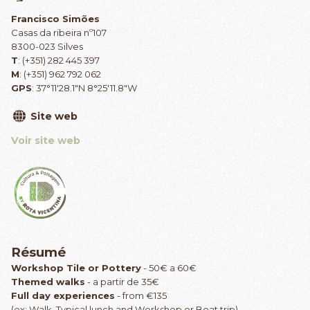
Francisco Simões
Casas da ribeira nº107
8300-023 Silves
T
: (+351) 282 445 397
M
: (+351) 962 792 062
GPS
: 37°11'28.1"N 8°25'11.8"W
Site web
Voir site web
Résumé
Workshop Tile or Pottery
- 50€ a 60€
Themed walks
- a partir de 35€
Full day experiences
- from €135
(ex: Walk, Typical lunch and Workshop or Boat trip)