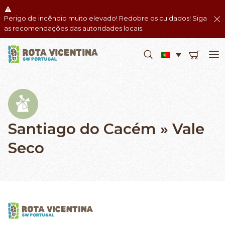
Perigo de incêndio muito elevado! Redobre os cuidados! Siga
as recomendações das autoridades locais.
Santiago do Cacém » Vale
Seco