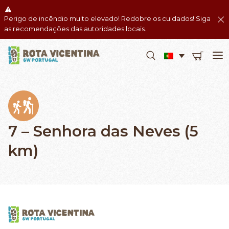
Perigo de incêndio muito elevado! Redobre os cuidados! Siga
as recomendações das autoridades locais.
7 – Senhora das Neves (5
km)