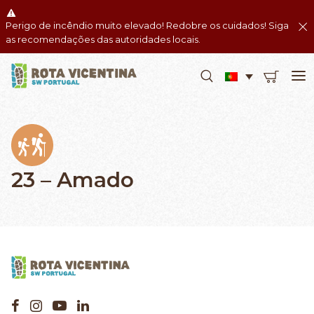
Perigo de incêndio muito elevado! Redobre os cuidados! Siga
as recomendações das autoridades locais.
23 – Amado