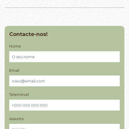
Contacte-nos!
Nome
Email
Telemóvel
Assunto