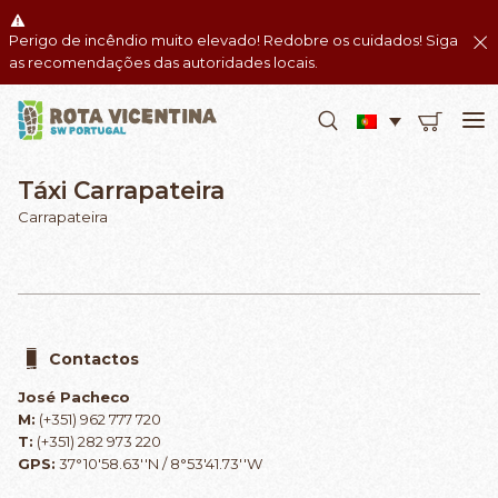
Perigo de incêndio muito elevado! Redobre os cuidados! Siga
as recomendações das autoridades locais.
Táxi Carrapateira
Carrapateira
Contactos
José Pacheco
M:
(+351) 962 777 720
T:
(+351) 282 973 220
GPS:
37°10'58.63''N / 8°53'41.73''W