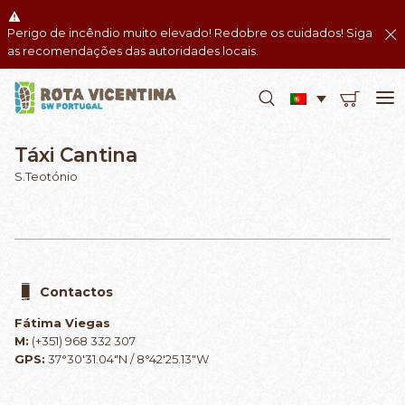
Perigo de incêndio muito elevado! Redobre os cuidados! Siga
as recomendações das autoridades locais.
Táxi Cantina
S.Teotónio
Contactos
Fátima Viegas
M:
(+351) 968 332 307
GPS:
37°30'31.04"N / 8°42'25.13"W