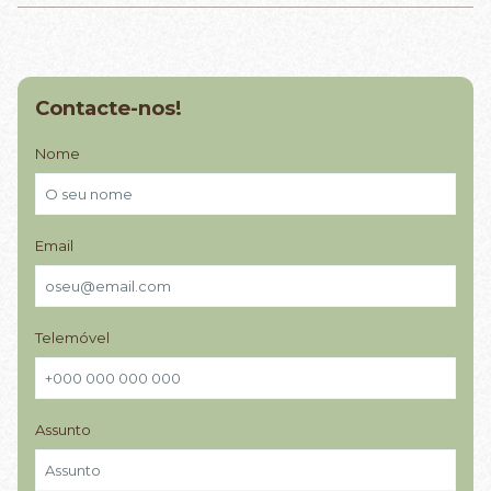
Contacte-nos!
Nome
Email
Telemóvel
Assunto