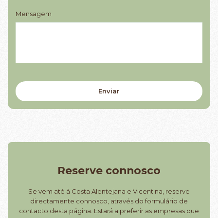
Mensagem
Reserve connosco
Se vem até à Costa Alentejana e Vicentina, reserve
directamente connosco, através do formulário de
contacto desta página. Estará a preferir as empresas que