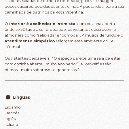
sazonais, saladas de quinoa e beterraba, guiozas e nuggets,
doces caseiros, bebidas quentes e frias. A pausa ideal para a sua
caminhada pelos trilhos da Rota Vicentina.
O
interior é acolhedor e intimista
, com cozinha aberta
onde se vê tudo a ser preparado; os visitantes descrevem a
atmosfera como “relaxada” e “cómoda” . A música de fundo e o
atendimento simpático
reforçam esse ambiente chill e
informal.
Os visitantes descrevem: “O espaço parece uma sala de estar
com cozinha aberta… muito acolhedor”, e “os waffles são
ótimos… muito saborosos e generosos!”
Línguas
Espanhol
Francês
Inglês
Italiano