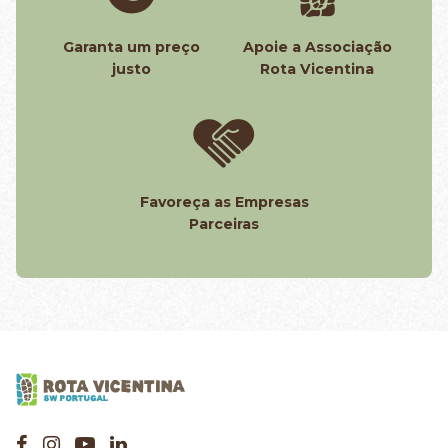
Garanta um preço
Apoie a Associação
justo
Rota Vicentina
Favoreça as Empresas
Parceiras