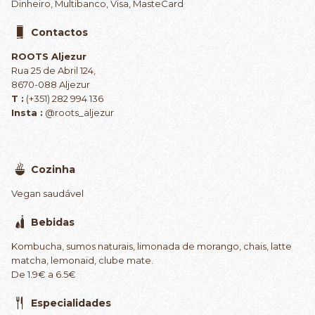
Dinheiro, Multibanco, Visa, MasteCard
Contactos
ROOTS Aljezur
Rua 25 de Abril 124,
8670-088 Aljezur
T :
(+351) 282 994 136
Insta :
@roots_aljezur
Cozinha
Vegan saudável
Bebidas
Kombucha, sumos naturais, limonada de morango, chais, latte
matcha, lemonaid, clube mate.
De 1.9€ a 6.5€
Especialidades