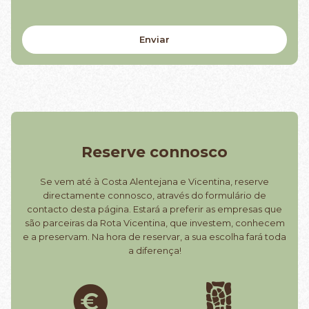
Reserve connosco
Se vem até à Costa Alentejana e Vicentina, reserve
directamente connosco, através do formulário de
contacto desta página. Estará a preferir as empresas que
são parceiras da Rota Vicentina, que investem, conhecem
e a preservam. Na hora de reservar, a sua escolha fará toda
a diferença!