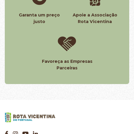
Garanta um preço
Apoie a Associação
justo
Rota Vicentina
Favoreça as Empresas
Parceiras