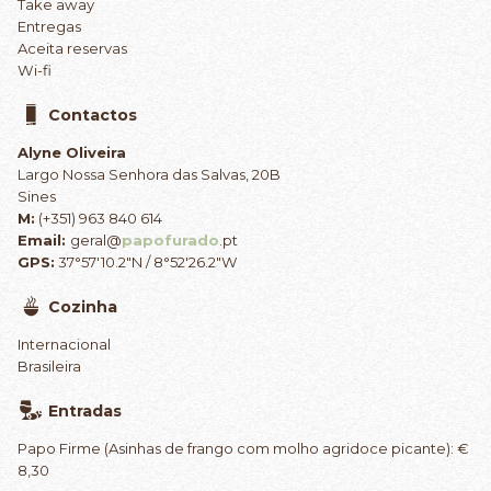
Take away
Entregas
Aceita reservas
Wi-fi
Contactos
Alyne Oliveira
Largo Nossa Senhora das Salvas, 20B
Sines
M:
(+351) 963 840 614
Email:
geral@
papo
furado
.pt
GPS:
37°57'10.2"N / 8°52'26.2"W
Cozinha
Internacional
Brasileira
Entradas
Papo Firme (Asinhas de frango com molho agridoce picante): €
8,30