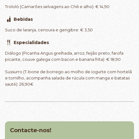
Trololó (Camarões selvagens ao Chili e alho): € 14,90
Bebidas
Suco de laranja, cenoura e gengibre: € 3,50
Especialidades
Diálogo (Picanha Angus grelhada, arroz, feijão preto, farofa
picante, couve galega com bacon e banana frita): € 18,90
Sussurro (T-bone de borrego ao molho de iogurte com hortelã
e tomilho, acompanha salada de rúcula com manga e batatas
sauté): 26,90€
Contacte-nos!