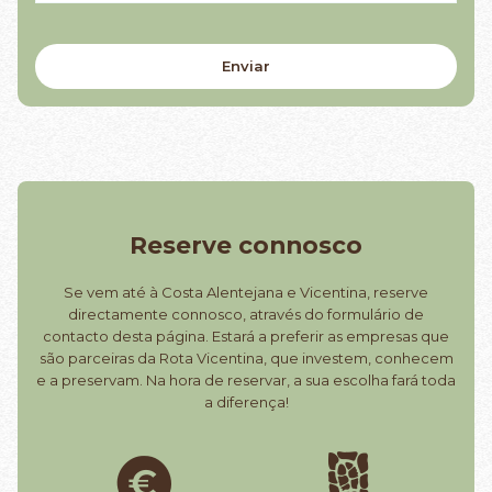
Reserve connosco
Se vem até à Costa Alentejana e Vicentina, reserve
directamente connosco, através do formulário de
contacto desta página. Estará a preferir as empresas que
são parceiras da Rota Vicentina, que investem, conhecem
e a preservam. Na hora de reservar, a sua escolha fará toda
a diferença!