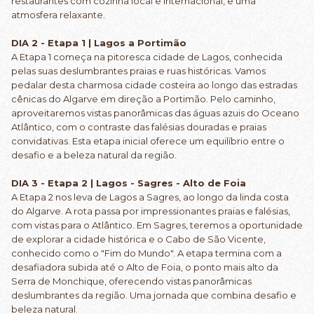
restaurantes com cozinha local e internacional, e uma
atmosfera relaxante.
DIA 2 - Etapa 1 | Lagos a Portimão
A Etapa 1 começa na pitoresca cidade de Lagos, conhecida
pelas suas deslumbrantes praias e ruas históricas. Vamos
pedalar desta charmosa cidade costeira ao longo das estradas
cênicas do Algarve em direção a Portimão. Pelo caminho,
aproveitaremos vistas panorâmicas das águas azuis do Oceano
Atlântico, com o contraste das falésias douradas e praias
convidativas. Esta etapa inicial oferece um equilíbrio entre o
desafio e a beleza natural da região.
DIA 3 - Etapa 2 | Lagos - Sagres - Alto de Foia
A Etapa 2 nos leva de Lagos a Sagres, ao longo da linda costa
do Algarve. A rota passa por impressionantes praias e falésias,
com vistas para o Atlântico. Em Sagres, teremos a oportunidade
de explorar a cidade histórica e o Cabo de São Vicente,
conhecido como o "Fim do Mundo". A etapa termina com a
desafiadora subida até o Alto de Foia, o ponto mais alto da
Serra de Monchique, oferecendo vistas panorâmicas
deslumbrantes da região. Uma jornada que combina desafio e
beleza natural.