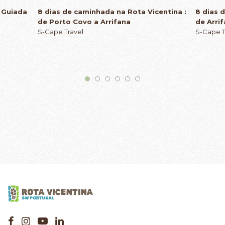
a Guiada
8 dias de caminhada na Rota Vicentina :
8 dias 
de Porto Covo a Arrifana
de Arri
S-Cape Travel
S-Cape T