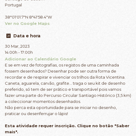
Portugal
38°01'01.7"N 8°41'58.4"W
Ver no Google Maps
Data e hora
30 Mar, 2023
14:00h - 17:00h
Adicionar ao Calendário Google
E se em vez de fotografias, os registos de uma caminhada
fossem desenhados? Desenhar pode ser outra forma de
recordar e de respirar e vivenciar os trilhos da Rota Vicentina.
Caneta, aguarela, carvão, grafite… traga o seu kit de desenho
preferido, só tem de ser prático e transportável pois vamos
fazer uma parte do Percurso Circular Santiago Histórico (3,5 km)
a coleccionar momentos desenhados.
Não perca esta oportunidade para se iniciar no desenho,
praticar ou desenferrujar o lápis!
Esta atividade requer inscrição.
Clique no botão "Saber
mais".