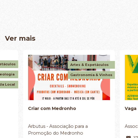
Ver mais
etáculos
Artes & Espetáculos
Geologia
Gastronomia & Vinhos
da Local
Criar com Medronho
Vaga
Arbutus - Associação para a
Assoc
Promoção do Medronho