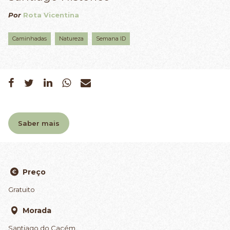
Por
Rota Vicentina
Caminhadas
Natureza
Semana ID
Saber mais
Preço
Gratuito
Morada
Santiago do Cacém