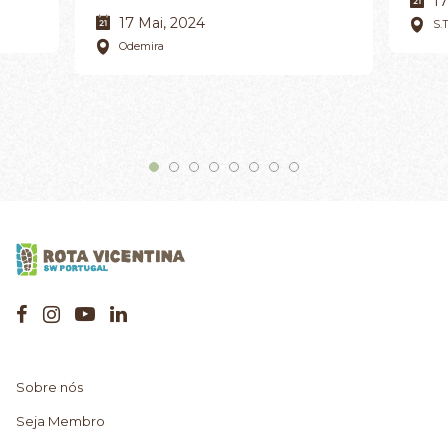
17
17 Mai, 2024
S.
Odemira
Sobre nós
Seja Membro