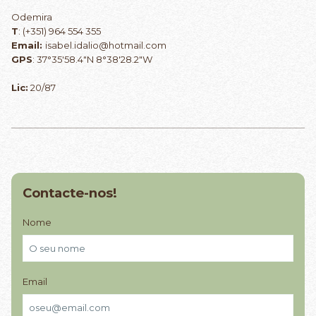
Odemira
T
: (+351) 964 554 355
Email:
isabel.idalio@hotmail.com
GPS
: 37°35'58.4"N 8°38'28.2"W
Lic:
20/87
Contacte-nos!
Nome
Email