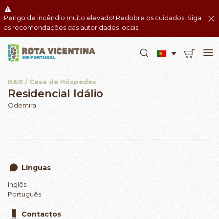
Perigo de incêndio muito elevado! Redobre os cuidados! Siga
as recomendações das autoridades locais.
B&B / Casa de Hóspedes
Residencial Idálio
Odemira
Línguas
Inglês
Português
Contactos