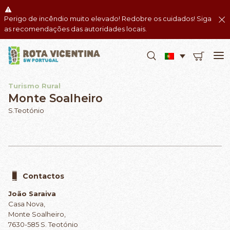
Perigo de incêndio muito elevado! Redobre os cuidados! Siga
as recomendações das autoridades locais.
Turismo Rural
Monte Soalheiro
S.Teotónio
Contactos
João Saraiva
Casa Nova,
Monte Soalheiro,
7630-585 S. Teotónio