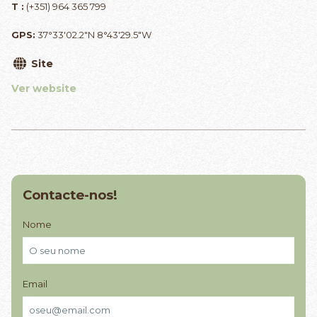
T :
(+351) 964 365 799
GPS:
37°33'02.2"N 8°43'29.5"W
Site
Ver website
Contacte-nos!
Nome
Email