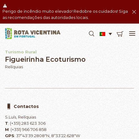
Perigo de incêndio muito elevado! Redobre os cuidados! Siga
as recomendações das autoridades locais.
Turismo Rural
Figueirinha Ecoturismo
Relíquias
Contactos
S.Luís, Relíquias
T
: (+351) 283 623 306
M
: (+351) 966 706 858
GPS
: 37º43'39.2808"N, 8º33'22.628"W