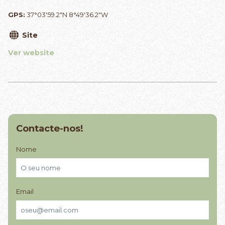
GPS:
37°03'59.2"N 8°49'36.2"W
Site
Ver website
Contacte-nos!
Nome
Email