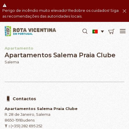
Perigo de incêndio muito elevado! Redobre os cuidados! Siga
as recomendações das autoridades locais.
Apartamento
Apartamentos Salema Praia Clube
Salema
Contactos
Apartamentos Salema Praia Clube
R. 28 de Janeiro, Salema
8650-191Budens
T :
(+351)
282 695 252