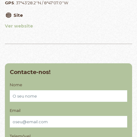
GPS
: 37°43'28.2''N / 8°47'07.0''W
Site
Ver website
Contacte-nos!
Nome
Email
Telemóvel