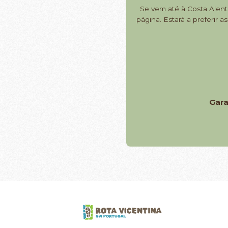
Se vem até à Costa Alent
página. Estará a preferir
Gar