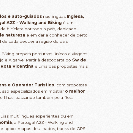
dos e auto-guiados
nas línguas
Inglesa,
al A2Z - Walking and Biking
é um
de bicicleta por todo o país, dedicado
de natureza
e em dar a conhecer de perto
al de cada pequena região do país.
 Biking prepara percursos únicos e viagens
jo e Algarve. Partir à descoberta do
Sw de
a
Rota Vicentina
é uma das propostas mais
ens e Operador Turístico
, com propostas
 são especializados em mostrar
o melhor
l e Ilhas, passando também pela Rota
guias multilingues experientes ou em
nomia
, a Portugal A2Z - Walking and
 de apoio, mapas detalhados, tracks de GPS,