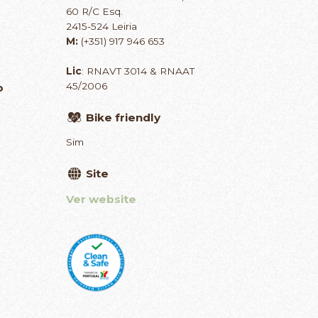
60 R/C Esq.
2415-524 Leiria
M:
(+351) 917 946 653
Lic
: RNAVT 3014 & RNAAT
45/2006
o
Bike friendly
Sim
Site
Ver website