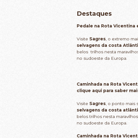
Destaques
Pedale na Rota Vicentina e
Visite
Sagres
, o extremo ma
selvagens da costa Atlânt
belos
trilhos nesta maravilh
no sudoeste da Europa.
Caminhada na Rota Vicenti
clique aqui para saber mai
Visite
Sagres
, o ponto mais
selvagens da costa atlânt
belos trilhos nesta maravilh
no sudoeste da Europa.
Caminhada na Rota Vicenti