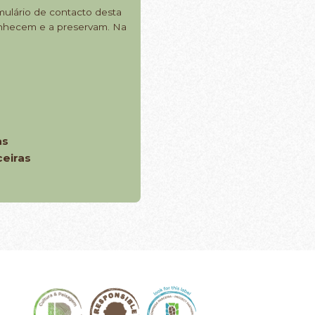
mulário de contacto desta
conhecem e a preservam. Na
as
eiras