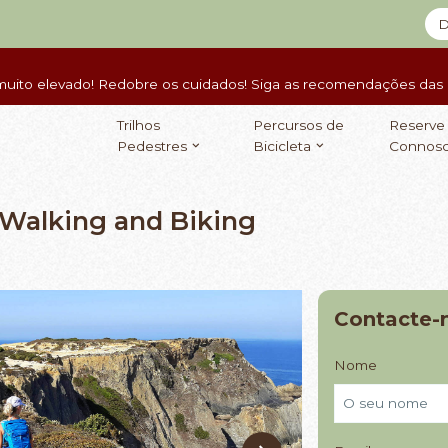
D
muito elevado! Redobre os cuidados! Siga as recomendações das a
Trilhos
Percursos de
Reserve
Pedestres
Bicicleta
Connos
 Walking and Biking
Contacte-
Nome