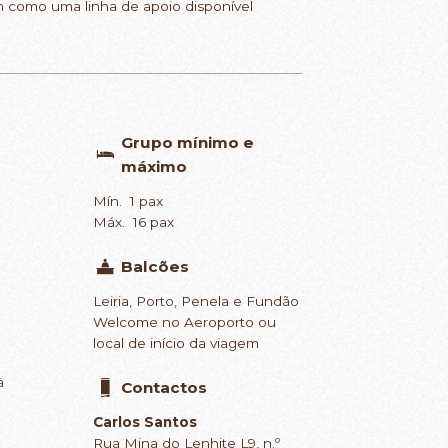
 como uma linha de apoio disponível
Grupo mínimo e
máximo
Mín. 1 pax
Máx. 16 pax
Balcões
Leiria, Porto, Penela e Fundão
Welcome no Aeroporto ou
local de início da viagem
à
Contactos
Carlos Santos
Rua Mina do Lenhite L9, n.º