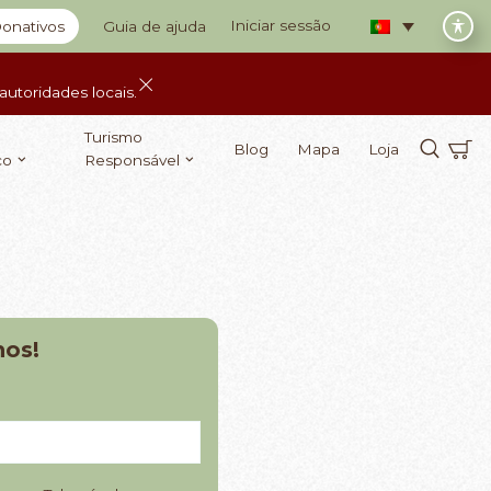
Iniciar sessão
onativos
Guia de ajuda
utoridades locais.
Turismo
Blog
Mapa
Loja
co
Responsável
nos!