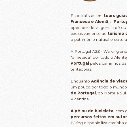
Especialistas em
tours guia
Francesa e Alemã
, a
Portug
operador de viagens a pé ou 
exclusivamente ao
turismo 
o património natural e cultur
A Portugal A2Z - Walking and
“à medida” por todo o Alente
Portugal
pelos caminhos d
tentadoras.
Enquanto
Agência de Viag
um pouco por todo o mundo,
de Portugal
, do Norte a Su
Vicentina.
A pé ou de bicicleta
, com 
percursos feitos em auto
Biking disponibiliza carrinha