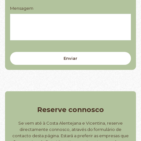
Mensagem
Reserve connosco
Se vem até à Costa Alentejana e Vicentina, reserve
directamente connosco, através do formulário de
contacto desta página. Estará a preferir as empresas que