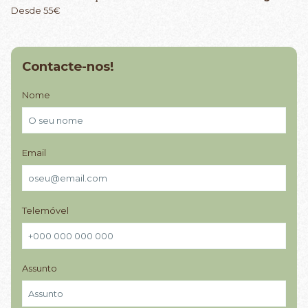
Desde 55€
Contacte-nos!
Nome
Email
Telemóvel
Assunto