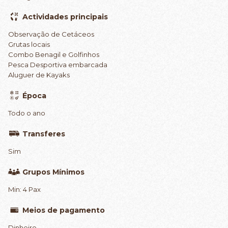
Actividades principais
Observação de Cetáceos
Grutas locais
Combo Benagil e Golfinhos
Pesca Desportiva embarcada
Aluguer de Kayaks
Época
Todo o ano
Transferes
Sim
Grupos Mínimos
Min: 4 Pax
Meios de pagamento
Dinheiro