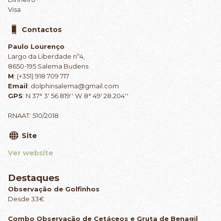
Visa
Contactos
Paulo Lourenço
Largo da Liberdade nº4,
8650-195 Salema Budens
M
: (+351) 918 709 717
Email
: dolphinsalema@gmail.com
GPS
: N 37° 3' 56.819'' W 8° 49' 28.204''
RNAAT: 510/2018
Site
Ver website
Destaques
Observação de Golfinhos
Desde 33€
Combo Observação de Cetáceos e Gruta de Benagil