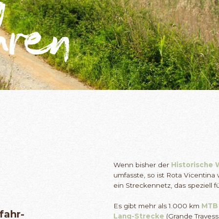
hren
Wenn bisher der
Historische
umfasste, so ist Rota Vicentin
ein Streckennetz, das speziell f
Es gibt mehr als 1.000 km
MTB
fahr-
Lang-Strecke
(Grande Travess