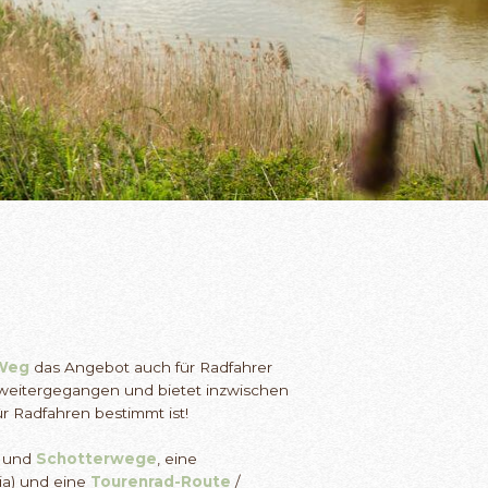
 Weg
das Angebot auch für Radfahrer
a weitergegangen und bietet inzwischen
ür Radfahren bestimmt ist!
und
Schotterwege
, eine
ia) und eine
Tourenrad-Route
/