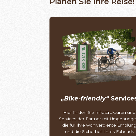
Planen Sie Ihre Reise!
„Bike-friendly“
Service
Hier finden Sie Infrastrukturen und
Services der Partner mit Umgebunge
die für Ihre wohlverdiente Erholun
und die Sicherheit Ihres Fahrrads