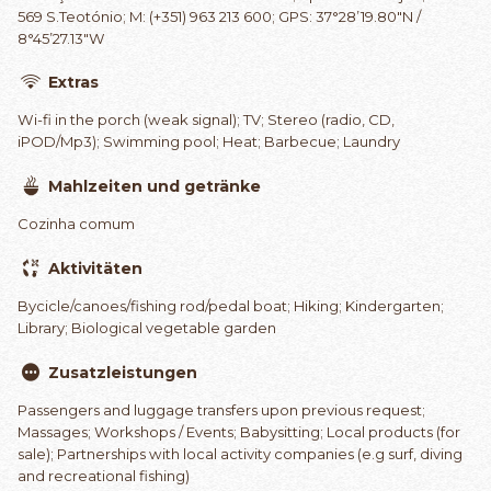
569 S.Teotónio; M: (+351) 963 213 600; GPS: 37°28’19.80″N /
8°45’27.13″W
Extras
Wi-fi in the porch (weak signal); TV; Stereo (radio, CD,
iPOD/Mp3); Swimming pool; Heat; Barbecue; Laundry
Mahlzeiten und getränke
Cozinha comum
Aktivitäten
Bycicle/canoes/fishing rod/pedal boat; Hiking; Kindergarten;
Library; Biological vegetable garden
Zusatzleistungen
Passengers and luggage transfers upon previous request;
Massages; Workshops / Events; Babysitting; Local products (for
sale); Partnerships with local activity companies (e.g surf, diving
and recreational fishing)