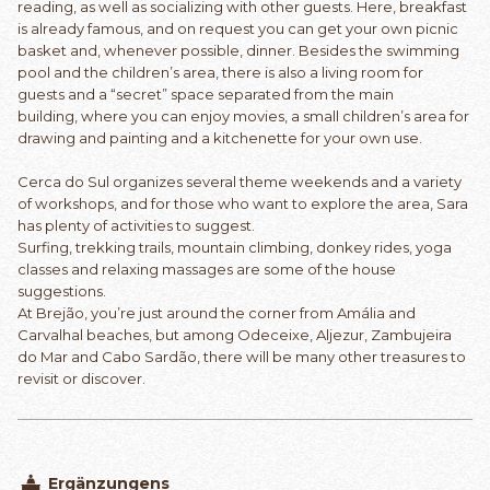
reading, as well as socializing with other guests. Here, breakfast
is already famous, and on request you can get your own picnic
basket and, whenever possible, dinner. Besides the swimming
pool and the children’s area, there is also a living room for
guests and a “secret” space separated from the main
building, where you can enjoy movies, a small children’s area for
drawing and painting and a kitchenette for your own use.
Cerca do Sul organizes several theme weekends and a variety
of workshops, and for those who want to explore the area, Sara
has plenty of activities to suggest.
Surfing, trekking trails, mountain climbing, donkey rides, yoga
classes and relaxing massages are some of the house
suggestions.
At Brejão, you’re just around the corner from Amália and
Carvalhal beaches, but among Odeceixe, Aljezur, Zambujeira
do Mar and Cabo Sardão, there will be many other treasures to
revisit or discover.
Ergänzungens