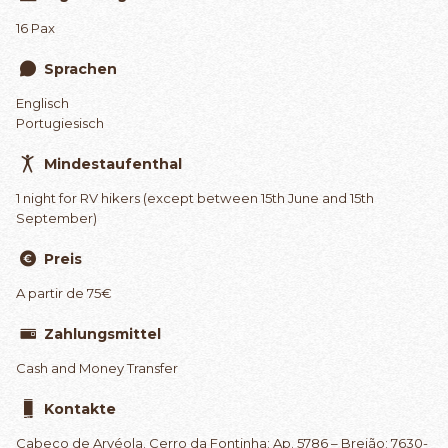
16 Pax
Sprachen
Englisch
Portugiesisch
Mindestaufenthal
1 night for RV hikers (except between 15th June and 15th
September)
Preis
A partir de 75€
Zahlungsmittel
Cash and Money Transfer
Kontakte
Cabeço de Arvéola. Cerro da Fontinha; Ap. 5786 – Brejão; 7630-