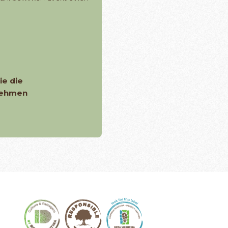
ie die
nehmen