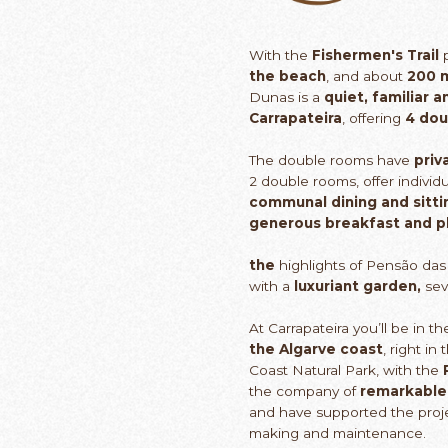
With the
Fishermen's Trail
p
the beach
, and about
200 m
Dunas is a
quiet, familiar a
Carrapateira
, offering
4 dou
The double rooms have
priv
2 double rooms, offer indivi
communal dining and sitt
generous
breakfast
and p
the
highlights of Pensão da
with a
luxuriant garden,
sev
At Carrapateira you’ll be in t
the Algarve coast
, right i
Coast Natural Park, with the
the company of
remarkable
and have supported the project
making and maintenance.