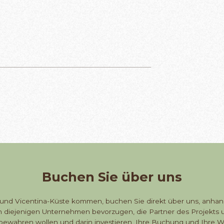
Buchen Sie über uns
 und Vicentina-Küste kommen, buchen Sie direkt über uns, anhan
en diejenigen Unternehmen bevorzugen, die Partner des Projekts 
kt bewahren wollen und darin investieren. Ihre Buchung und Ihre W