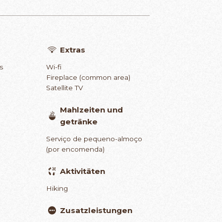
Extras
s
Wi-fi
Fireplace (common area)
Satellite TV
Mahlzeiten und
getränke
Serviço de pequeno-almoço
(por encomenda)
Aktivitäten
Hiking
Zusatzleistungen