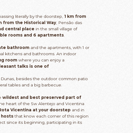
assing literally by the doorstep,
1 km from
 from the Historical Way
, Pensão das
nd central place
in the small village of
ble rooms and 6 apartments
.
ate bathroom
and the apartments, with 1 or
dual kitchens and bathrooms. An indoor
ing room
where you can enjoy a
leasant talks is one of
s Dunas, besides the outdoor common patio
eral tables and a big barbecue.
he
wildest and best preserved part of
n the heart of the Sw Alentejo and Vicentina
Rota Vicentina
at your doorstep
and in
 hosts
that know each corner of this region
 since its beginning, participating in its