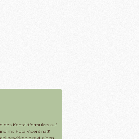
d des Kontaktformulars auf
und mit Rota Vicentina®
ahl bewirken direkt einen