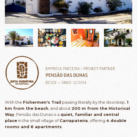
With the
Fishermen's Trail
passing literally by the doorstep,
1
km from the beach
, and about
200 m from the Historical
Way
, Pensão das Dunas is a
quiet, familiar and central
place
in the small village of
Carrapateira
, offering
4 double
rooms and 6 apartments
.