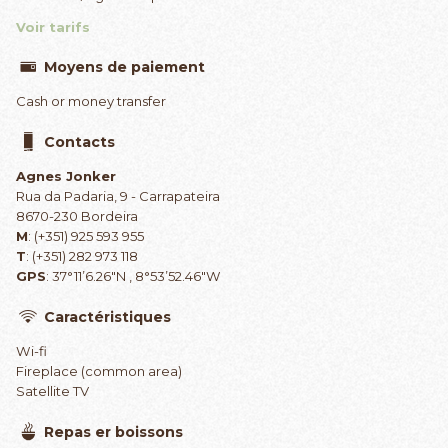
Voir tarifs
Moyens de paiement
Cash or money transfer
Contacts
Agnes Jonker
Rua da Padaria, 9 - Carrapateira
8670-230 Bordeira
M
: (+351) 925 593 955
T
: (+351) 282 973 118
GPS
: 37°11’6.26″N , 8°53’52.46″W
Caractéristiques
Wi-fi
Fireplace (common area)
Satellite TV
Repas er boissons