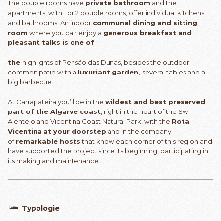
The double rooms have
private bathroom
and the
apartments, with 1 or 2 double rooms, offer individual kitchens
and bathrooms. An indoor
communal dining and sitting
room
where you can enjoy a
generous
breakfast
and
pleasant talks is one of
the
highlights of Pensão das Dunas, besides the outdoor
common patio with a
luxuriant garden,
several tables and a
big barbecue.
At Carrapateira you’ll be in the
wildest and best preserved
part of the Algarve coast
, right in the heart of the Sw
Alentejo and Vicentina Coast Natural Park, with the
Rota
Vicentina
at your doorstep
and in the company
of
remarkable hosts
that know each corner of this region and
have supported the project since its beginning, participating in
its making and maintenance.
Typologie