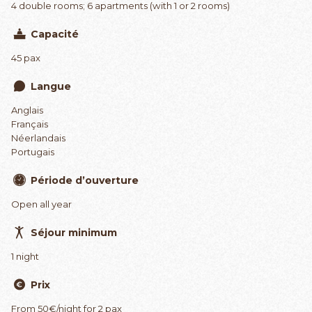
4 double rooms; 6 apartments (with 1 or 2 rooms)
Capacité
45 pax
Langue
Anglais
Français
Néerlandais
Portugais
Période d’ouverture
Open all year
Séjour minimum
1 night
Prix
From 50€/night for 2 pax