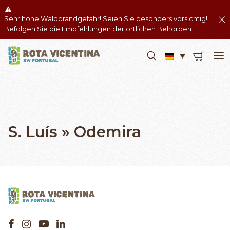
Sehr hohe Waldbrandgefahr! Seien Sie besonders vorsichtig!
Befolgen Sie die Empfehlungen der örtlichen Behörden.
S. Luís » Odemira