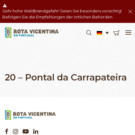
Sehr hohe Waldbrandgefahr! Seien Sie besonders vorsichtig!
Befolgen Sie die Empfehlungen der örtlichen Behörden.
20 – Pontal da Carrapateira