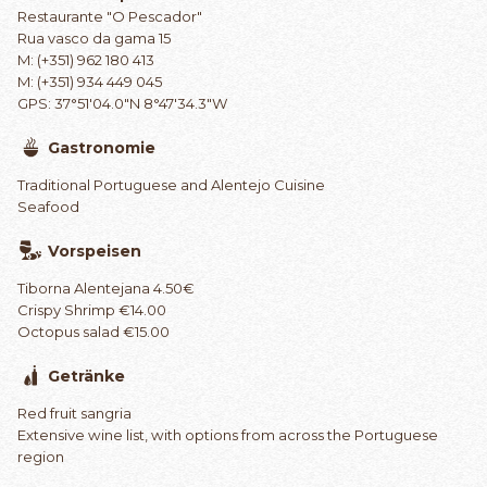
Restaurante "O Pescador"
Rua vasco da gama 15
M: (+351) 962 180 413
M: (+351) 934 449 045
GPS: 37°51'04.0"N 8°47'34.3"W
Gastronomie
Traditional Portuguese and Alentejo Cuisine
Seafood
Vorspeisen
Tiborna Alentejana 4.50€
Crispy Shrimp €14.00
Octopus salad €15.00
Getränke
Red fruit sangria
Extensive wine list, with options from across the Portuguese
region