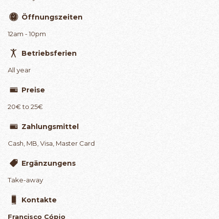
Öffnungszeiten
12am - 10pm
Betriebsferien
All year
Preise
20€ to 25€
Zahlungsmittel
Cash, MB, Visa, Master Card
Ergänzungens
Take-away
Kontakte
Francisco Cópio