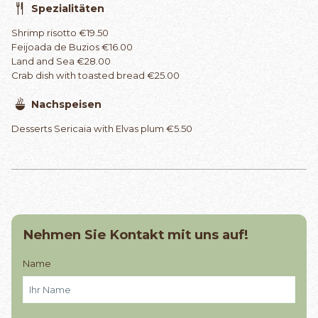
Spezialitäten
Shrimp risotto €19.50
Feijoada de Buzios €16.00
Land and Sea €28.00
Crab dish with toasted bread €25.00
Nachspeisen
Desserts Sericaia with Elvas plum €5.50
Nehmen Sie Kontakt mit uns auf!
Name