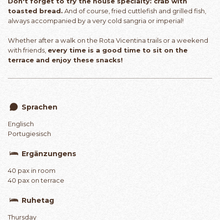
Don't forget to try the house specialty: crab with
toasted bread.
And of course, fried cuttlefish and grilled fish,
always accompanied by a very cold sangria or imperial!
Whether after a walk on the Rota Vicentina trails or a weekend
with friends,
every time is a good time to sit on the
terrace and enjoy these snacks!
Sprachen
Englisch
Portugiesisch
Ergänzungens
40 pax in room
40 pax on terrace
Ruhetag
Thursday