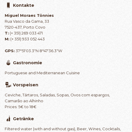
Kontakte
Miguel Moraes Tönnies
Rua Vasco da Gama, 33
7520-437, Porto Covo
T:
(+ 351) 269 033 471
M:
(+ 351) 933 052 443
GPS:
37°51'03.3"N 8°47'36.3"W
Gastronomie
Portuguese and Mediterranean Cuisine
Vorspeisen
Ceviche, Tártaros, Saladas, Sopas, Ovos com espargos,
Camarão ao Alhinho
Prices: 5€ to 18€
Getränke
Filtered water (with and without gas), Beer, Wines, Cocktails,