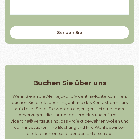
Buchen Sie über uns
Wenn Sie an die Alentejo- und Vicentina-Küste kommen,
buchen Sie direkt über uns, anhand des Kontaktformulars
auf dieser Seite. Sie werden diejenigen Unternehmen
bevorzugen, die Partner des Projekts und mit Rota
Vicentina® vertraut sind, das Projekt bewahren wollen und
darin investieren. Ihre Buchung und Ihre Wahl bewirken
direkt einen entscheidenden Unterschied!