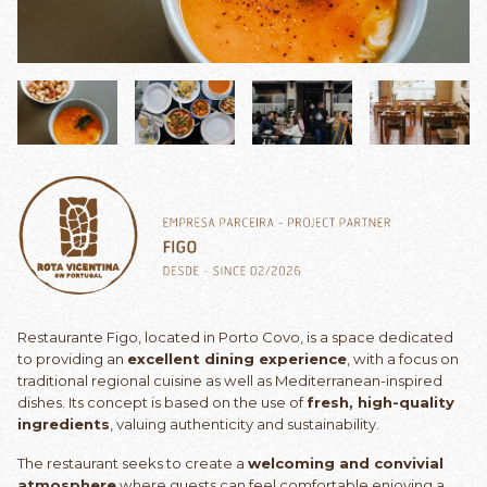
Restaurante Figo, located in Porto Covo, is a space dedicated
to providing an
excellent dining experience
, with a focus on
traditional regional cuisine as well as Mediterranean-inspired
dishes. Its concept is based on the use of
fresh, high-quality
ingredients
, valuing authenticity and sustainability.
The restaurant seeks to create a
welcoming and convivial
atmosphere
where guests can feel comfortable enjoying a