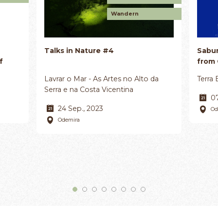
Wandern
Talks in Nature #4
Sabur
f
from
Lavrar o Mar - As Artes no Alto da
Terra 
Serra e na Costa Vicentina
07
24 Sep., 2023
Od
Odemira