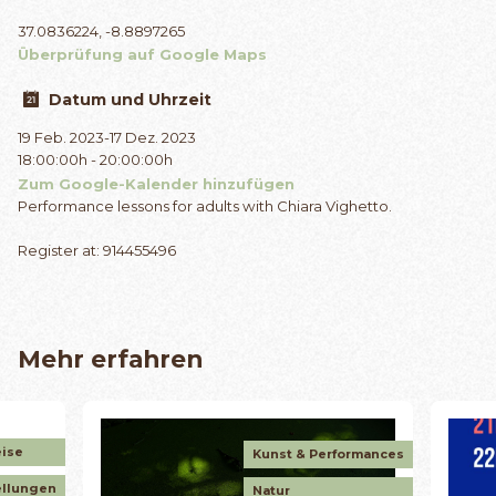
37.0836224, -8.8897265
Überprüfung auf Google Maps
Datum und Uhrzeit
19 Feb. 2023-17 Dez. 2023
18:00:00h - 20:00:00h
Zum Google-Kalender hinzufügen
Performance lessons for adults with Chiara Vighetto.
Register at: 914455496
Mehr erfahren
eise
Kunst & Performances
ellungen
Natur