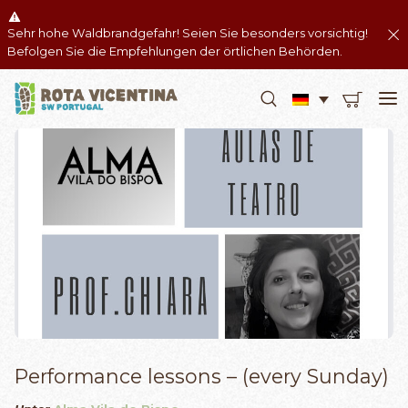
Sehr hohe Waldbrandgefahr! Seien Sie besonders vorsichtig!
Befolgen Sie die Empfehlungen der örtlichen Behörden.
Performance lessons – (every Sunday)