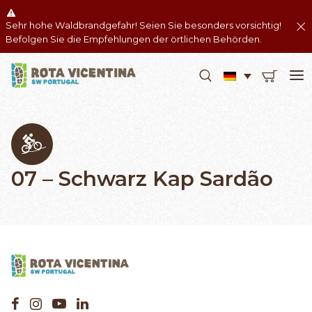
Sehr hohe Waldbrandgefahr! Seien Sie besonders vorsichtig!
Befolgen Sie die Empfehlungen der örtlichen Behörden.
07 – Schwarz Kap Sardão