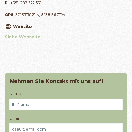
P
: (+351) 283 322 531
GPS
: 37°35'56.2''N, 8°38'36.7''W
Website
Siehe Webseite
Nehmen Sie Kontakt mit uns auf!
Name
Email