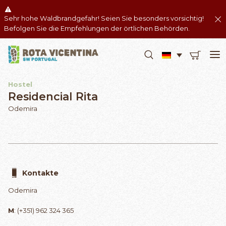
Sehr hohe Waldbrandgefahr! Seien Sie besonders vorsichtig!
Befolgen Sie die Empfehlungen der örtlichen Behörden.
Hostel
Residencial Rita
Odemira
Kontakte
Odemira
M
: (+351) 962 324 365