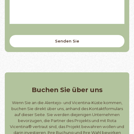
Buchen Sie über uns
Wenn Sie an die Alentejo- und Vicentina-Küste kommen,
buchen Sie direkt über uns, anhand des Kontaktformulars
auf dieser Seite. Sie werden diejenigen Unternehmen
bevorzugen, die Partner des Projekts und mit Rota
Vicentina® vertraut sind, das Projekt bewahren wollen und
darin investieren. Ihre Buchung und Ihre Wahl bewirken