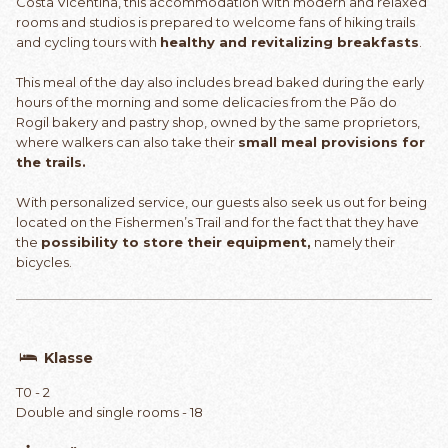
Costa Vicentina, this accommodation with modern and relaxed
rooms and studios is prepared to welcome fans of hiking trails
and cycling tours with
healthy and revitalizing breakfasts
.
This meal of the day also includes bread baked during the early
hours of the morning and some delicacies from the Pão do
Rogil bakery and pastry shop, owned by the same proprietors,
where walkers can also take their
small meal provisions for
the trails.
With personalized service, our guests also seek us out for being
located on the Fishermen’s Trail and for the fact that they have
the
possibility to store their equipment,
namely their
bicycles.
Klasse
T0 - 2
Double and single rooms - 18