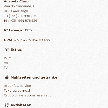
Anabela Claro
Rua do Camarate, 1,
8670-440 Rogil
T :
(+351) 282 998 203
M :
(+351) 964 878 926
N° Licença :
1070
GPS:
37°22'14.7"N 8°47'59.4"W
Extras
Wi-fi
A/C
TV
Mahlzeiten und getränke
Breakfast service
Take-away meal
Group dinners upon reservation
Aktivitäten