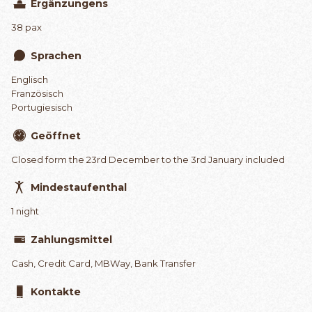
Ergänzungens
38 pax
Sprachen
Englisch
Französisch
Portugiesisch
Geöffnet
Closed form the 23rd December to the 3rd January included
Mindestaufenthal
1 night
Zahlungsmittel
Cash, Credit Card, MBWay, Bank Transfer
Kontakte