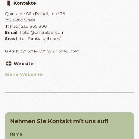
Kontakte
Quinta de São Rafael, Lote 36
7520-266 Sines
T
: (+351) 269 860 800
Email:
hotel@cmsrafael.com
Site:
https://cmsrafael.com/
GPS
: N 37° 57' 14.177'' W 8° 51' 49.054''
Website
Siehe Webseite
Nehmen Sie Kontakt mit uns auf!
Name