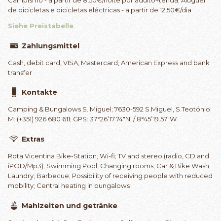
de bicicletas e bicicletas eléctricas - a partir de 12,50€/dia
Siehe Preistabelle
Zahlungsmittel
Cash, debit card, VISA, Mastercard, American Express and bank
transfer
Kontakte
Camping & Bungalows S. Miguel; 7630-592 S.Miguel, S.Teotónio;
M: (+351) 926 680 611; GPS: 37°26’17.74″N / 8°45’19.57″W
Extras
Rota Vicentina Bike-Station; Wi-fi; TV and stereo (radio, CD and
iPOD/Mp3); Swimming Pool; Changing rooms; Car & Bike Wash;
Laundry; Barbecue; Possibility of receiving people with reduced
mobility; Central heating in bungalows
Mahlzeiten und getränke