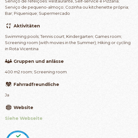
Serviço de refeições: Restaurante, Self-service e Pizzaria;
Serviço de pequeno-almoço; Cozinha ou kitchenette própria;
Bar; Piquenique; Supermercado
Aktivitäten
Swimming pools; Tennis court; Kindergarten; Games room;
Screening room (with movies in the Summer); Hiking or cycling
in Rota Vicentina
Gruppen und anlässe
400 m2 room; Screening room
Fahrradfreundliche
Ja
Website
Siehe Webseite