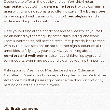
Designed to offer all the quality and comfort, this
4-star
campsite
is located in a
dense pine forest
, with a
camping
area
with changing rooms, also offering stays in
34 bungalows
fully equipped, with capacity for up to
5 people/each
and a
wide area of ​​support infrastructure.
Here you will find all the conditions and services to let yourself
be absorbed by the tranquility of the surrounding landscape.
From supermarket, self-service restaurant, pizzeria, bar, terrace
with TV to movie sessions on hot summer nights, count on all the
amenities to fully enjoy your stay. Always thinking about
comfort and well-being
it also has a children's playground,
tennis courts, swimming pools and a games room with internet.
Fishing port of Azenha do Mar, the beaches of Odeceixe,
Carvalhal or Amália, or of course, walking the Historic Path of the
Rota Vicentina that passes right outside the door, on foot or by
renting one of the electric bicycles.
Ergänzungens