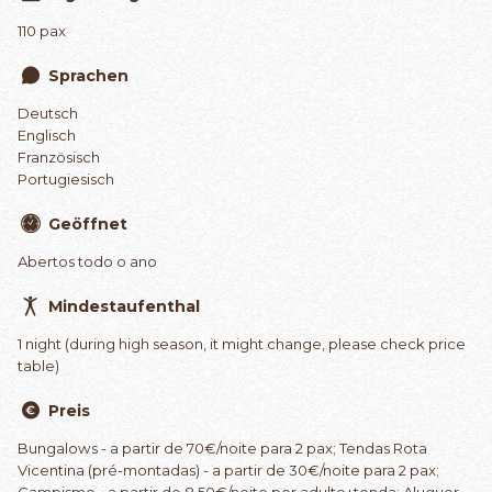
110 pax
Sprachen
Deutsch
Englisch
Französisch
Portugiesisch
Geöffnet
Abertos todo o ano
Mindestaufenthal
1 night (during high season, it might change, please check price
table)
Preis
Bungalows - a partir de 70€/noite para 2 pax; Tendas Rota
Vicentina (pré-montadas) - a partir de 30€/noite para 2 pax;
Campismo - a partir de 8,50€/noite por adulto+tenda; Aluguer