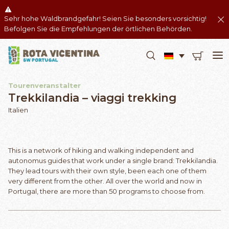
Sehr hohe Waldbrandgefahr! Seien Sie besonders vorsichtig!
Befolgen Sie die Empfehlungen der örtlichen Behörden.
Tourenveranstalter
Trekkilandia – viaggi trekking
Italien
This is a network of hiking and walking independent and
autonomus guides that work under a single brand: Trekkilandia.
They lead tours with their own style, been each one of them
very different from the other. All over the world and now in
Portugal, there are more than 50 programs to choose from.