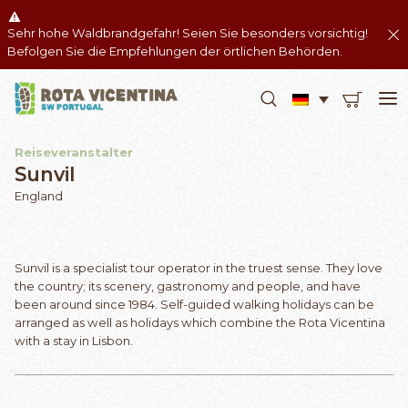
Sehr hohe Waldbrandgefahr! Seien Sie besonders vorsichtig!
Befolgen Sie die Empfehlungen der örtlichen Behörden.
Reiseveranstalter
Sunvil
England
Sunvil is a specialist tour operator in the truest sense. They love
the country; its scenery, gastronomy and people, and have
been around since 1984. Self-guided walking holidays can be
arranged as well as holidays which combine the Rota Vicentina
with a stay in Lisbon.