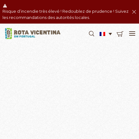
Risque d’incendie très élevé ! Redoublez de prudence ! Suivez
les recommandations des autorités locales.