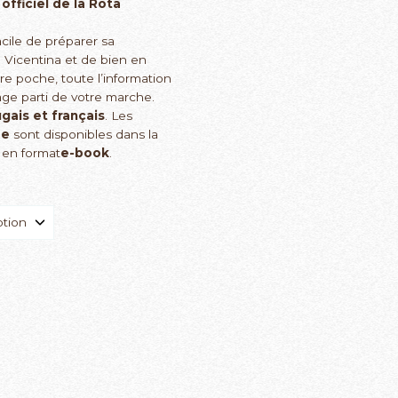
fficiel de la Rota
acile de préparer sa
 Vicentina et de bien en
tre poche, toute l’information
age parti de votre marche.
gais et français
. Les
de
sont disponibles dans la
en format
e-book
.