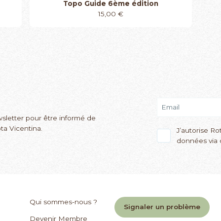
Topo Guide 6ème édition
15,00
€
sletter pour être informé de
ta Vicentina.
J’autorise Ro
données via c
Qui sommes-nous ?
Signaler un problème
Devenir Membre