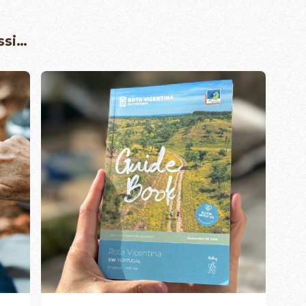
5,00 €
à
18,00 €
ssi…