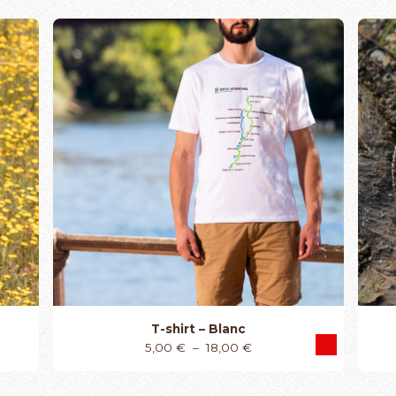
T-shirt – Blanc
Plage
5,00
€
–
18,00
€
de
prix :