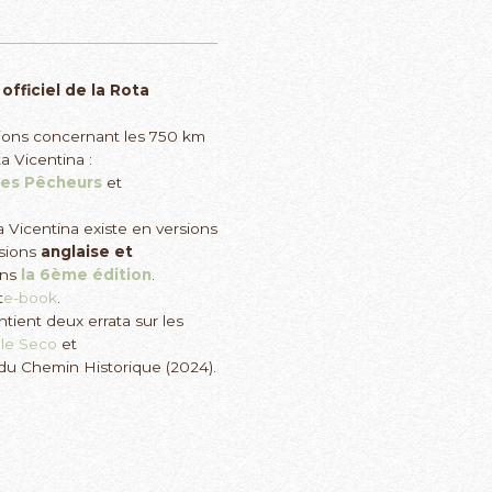
fficiel de la Rota
tions concernant les 750 km
a Vicentina :
des Pêcheurs
et
a Vicentina existe en versions
rsions
anglaise et
ans
la 6ème édition
.
t
e-book
.
tient deux errata sur les
le Seco
et
du Chemin Historique (2024).