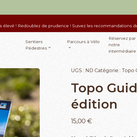
ès élevé ! Redoublez de prudence ! Suivez les recommandations des
Réservez par
Sentiers
Parcours à Vélo
notre
Pédestres
intermédiaire
UGS :
ND
Catégorie :
Topo 
Topo Gui
édition
15,00
€