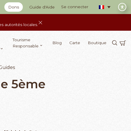
Se connecter
Dons
Guide d'Aide
 autorités locales.
Tourisme
Blog
Carte
Boutique
Responsable
Guides
de 5ème