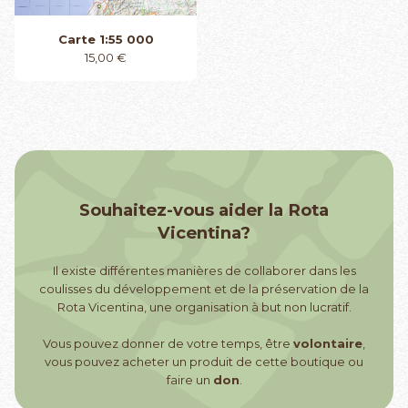
Carte 1:55 000
15,00
€
Souhaitez-vous aider la Rota
Vicentina?
Il existe différentes manières de collaborer dans les
coulisses du développement et de la préservation de la
Rota Vicentina, une organisation à but non lucratif.
Vous pouvez donner de votre temps, être
volontaire
,
vous pouvez acheter un produit de cette boutique ou
faire un
don
.