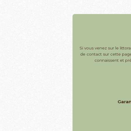
Si vous venez sur le littor
de contact sur cette page
connaissent et prés
Garan