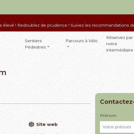
ès élevé ! Redoublez de prudence ! Suivez les recommandations des
Réservez par
Sentiers
Parcours à Vélo
notre
Pédestres
intermédiaire
rm
Contactez
Prénom
Site web