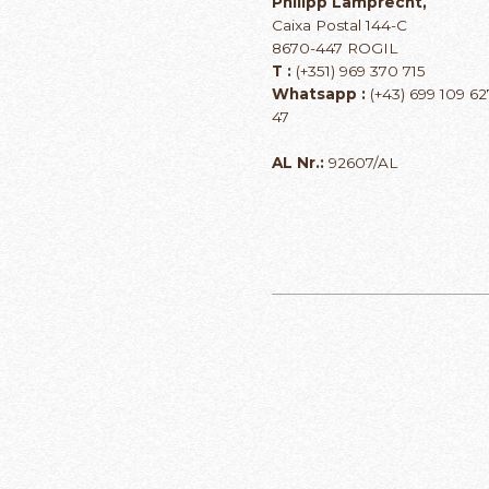
Philipp Lamprecht,
Caixa Postal 144-C
8670-447 ROGIL
T :
(+351) 969 370 715
Whatsapp :
(+43) 699 109 62
47
AL Nr.:
92607/AL