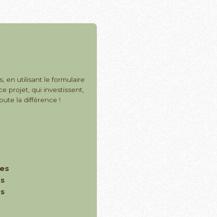
, en utilisant le formulaire
 projet, qui investissent,
oute la différence !
les
es
es