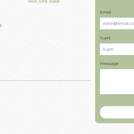
Voir site web
Email
7
Sujet
Message