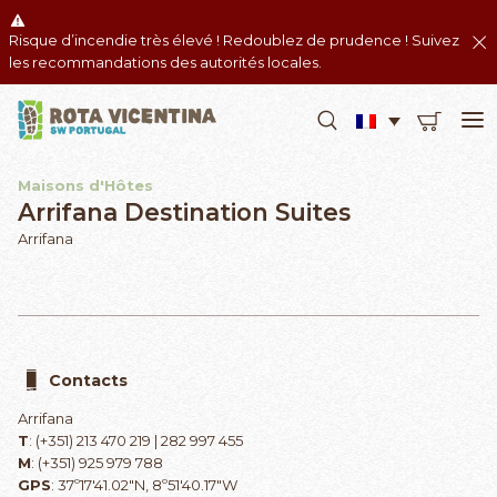
Risque d’incendie très élevé ! Redoublez de prudence ! Suivez
les recommandations des autorités locales.
Maisons d'Hôtes
Arrifana Destination Suites
Arrifana
Contacts
Arrifana
T
: (+351) 213 470 219 | 282 997 455
M
: (+351) 925 979 788
GPS
: 37º17'41.02"N, 8º51'40.17"W