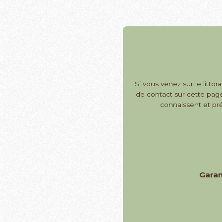
Si vous venez sur le littor
de contact sur cette page
connaissent et prés
Garan