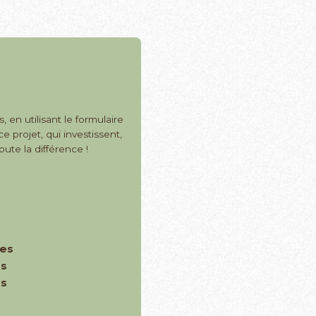
, en utilisant le formulaire
 projet, qui investissent,
oute la différence !
les
es
es