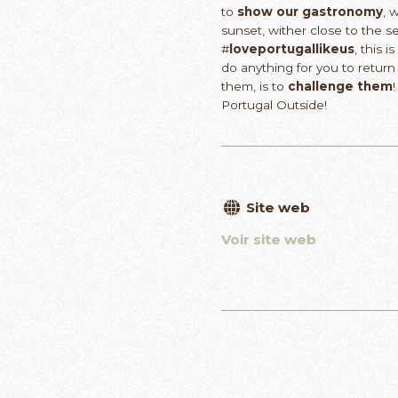
to
show our gastronomy
, 
sunset, wither close to the s
#
loveportugallikeus
, this 
do anything for you to retur
them, is to
challenge them
Portugal Outside!
Site web
Voir site web