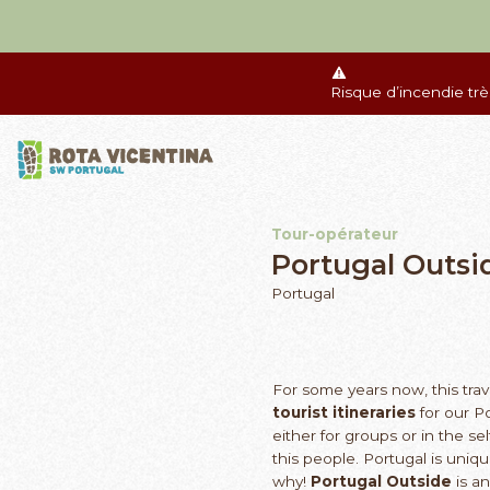
Risque d’incendie tr
Tour-opérateur
Portugal Outsi
Portugal
For some years now, this trav
tourist itineraries
for our P
either for groups or in the 
this people. Portugal is uni
why!
Portugal Outside
is a