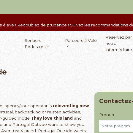
ès élevé ! Redoublez de prudence ! Suivez les recommandations des
Réservez par
Sentiers
Parcours à Vélo
notre
Pédestres
intermédiaire
de
Contactez
el agency/tour operator is
reinventing new
ortugal, backpacking or related activities,
Prénom
self-guided mode
They love this land
and
que and Portugal Outside want to show you
n Aventura X brand. Portugal Outside wants